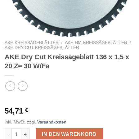
AKE-KREISSÄGEBLÄTTER
/
AKE-HM-KREISSÄGEBLÄTTER
/
AKE-DRY-CUT-KREISSÄGEBLÄTTER
AKE Dry Cut Kreissägeblatt 136 x 1,5 x
20 Z= 30 W/Fa
54,71
€
inkl. MwSt.
zzgl.
Versandkosten
AKE Dry Cut Kreissägeblatt 136 x 1,5 x 20 Z= 30 W/Fa Menge
IN DEN WARENKORB