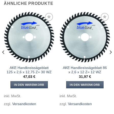
ÄHNLICHE PRODUKTE
Meine
Meine
Sägen
Sägen
hinzufügen
hinzufügen
AKE Handkreissägeblatt
AKE Handkreissägeblatt 86
125 x 2,6 x 12,75 Z= 30 WZ
x 2,6 x 12 Z= 12 WZ
47,03
€
31,97
€
IN DEN WARENKORB
IN DEN WARENKORB
inkl. MwSt.
inkl. MwSt.
zzgl.
Versandkosten
zzgl.
Versandkosten