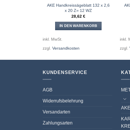
geblatt 120 x 2,6
AKE Handkreissägeblatt 132 x 2,6
AK
Z= 30 WZ
x 20 Z= 12 WZ
,92
€
28,62
€
WARENKORB
IN DEN WARENKORB
inkl. MwSt.
inkl.
en
zzgl.
Versandkosten
zzgl.
KUNDENSERVICE
KA
AGB
ME
Widerrufsbelehrung
AKE
Versandarten
KA
Zahlungsarten
KR