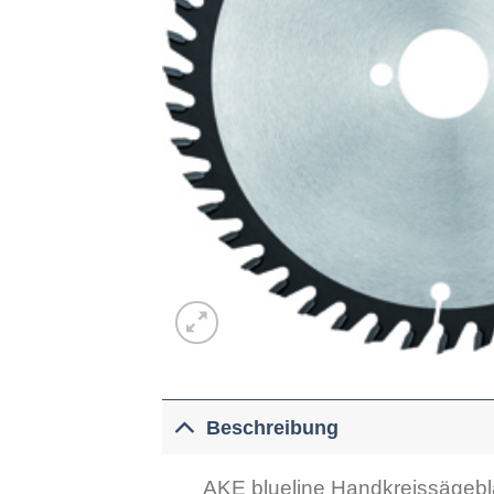
Beschreibung
AKE blueline Handkreissägebl