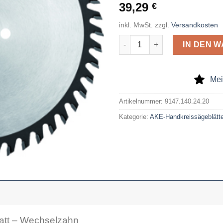
39,29
€
inkl. MwSt.
zzgl.
Versandkosten
AKE Handkreissägeblatt 140 x
IN DEN 
Mei
Artikelnummer:
9147.140.24.20
Kategorie:
AKE-Handkreissägeblätte
att – Wechselzahn