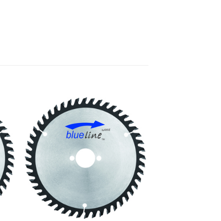
e
Meine
n
Sägen
gen
hinzufügen