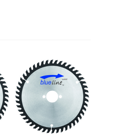
e
Meine
n
Sägen
gen
hinzufügen