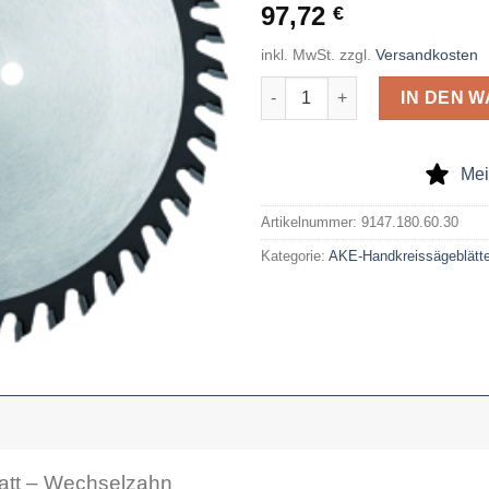
97,72
€
inkl. MwSt.
zzgl.
Versandkosten
AKE Handkreissägeblatt 180 x
IN DEN 
Mei
Artikelnummer:
9147.180.60.30
Kategorie:
AKE-Handkreissägeblätte
att – Wechselzahn