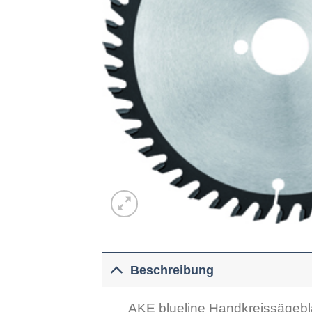
Beschreibung
AKE blueline Handkreissägebl