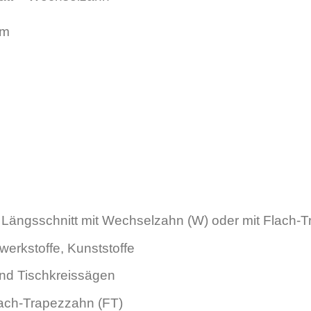
mm
ängsschnitt mit Wechselzahn (W) oder mit Flach-T
erkstoffe, Kunststoffe
d Tischkreissägen
ach-Trapezzahn (FT)