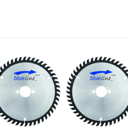
Meine
Mein
Sägen
Säge
hinzufügen
hinzufü