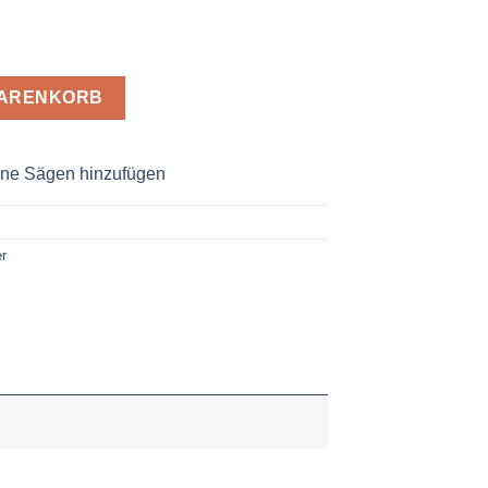
 1,2 x 30 Z= 60 W Menge
WARENKORB
ne Sägen hinzufügen
r