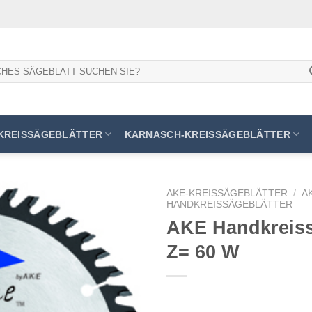
KREISSÄGEBLÄTTER
KARNASCH-KREISSÄGEBLÄTTER
AKE-KREISSÄGEBLÄTTER
/
A
HANDKREISSÄGEBLÄTTER
AKE Handkreissä
Z= 60 W
Meine
Sägen
hinzufügen