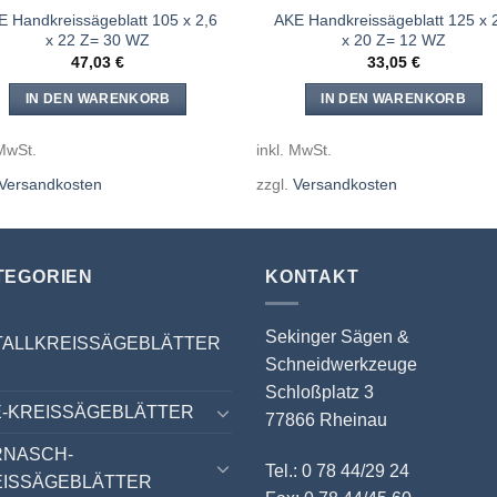
E Handkreissägeblatt 105 x 2,6
AKE Handkreissägeblatt 125 x 
x 22 Z= 30 WZ
x 20 Z= 12 WZ
47,03
€
33,05
€
IN DEN WARENKORB
IN DEN WARENKORB
 MwSt.
inkl. MwSt.
Versandkosten
zzgl.
Versandkosten
TEGORIEN
KONTAKT
Sekinger Sägen &
TALLKREISSÄGEBLÄTTER
Schneidwerkzeuge
Schloßplatz 3
-KREISSÄGEBLÄTTER
77866 Rheinau
RNASCH-
Tel.: 0 78 44/29 24
EISSÄGEBLÄTTER