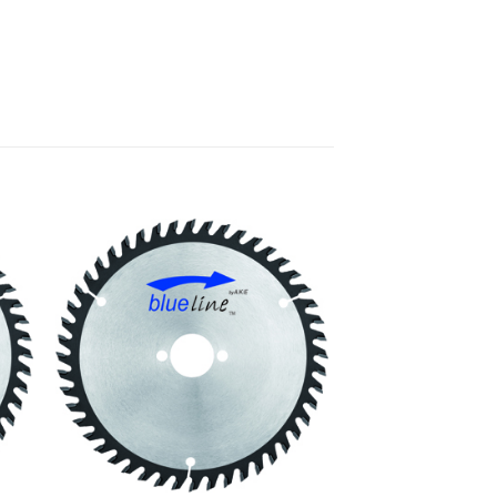
e
Meine
n
Sägen
gen
hinzufügen