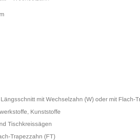
mm
ängsschnitt mit Wechselzahn (W) oder mit Flach-T
erkstoffe, Kunststoffe
d Tischkreissägen
ach-Trapezzahn (FT)