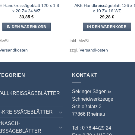
E Handkreissägeblatt 120 x 1,8
AKE Handkreissägeblatt 136 x 
x 20 Z= 24 WZ
x 10 Z= 16 WZ
33,85
€
29,28
€
IN DEN WARENKORB
IN DEN WARENKORB
 MwSt.
inkl. MwSt.
Versandkosten
zzgl.
Versandkosten
TEGORIEN
KONTAKT
Sekinger Sägen &
TALLKREISSÄGEBLÄTTER
Schneidwerkzeuge
Schloßplatz 3
-KREISSÄGEBLÄTTER
77866 Rheinau
RNASCH-
Tel.: 0 78 44/29 24
EISSÄGEBLÄTTER