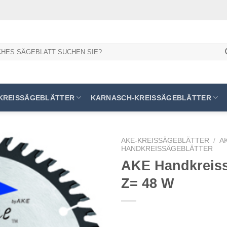
KREISSÄGEBLÄTTER
KARNASCH-KREISSÄGEBLÄTTER
AKE-KREISSÄGEBLÄTTER
/
A
HANDKREISSÄGEBLÄTTER
AKE Handkreissä
Z= 48 W
Meine
Sägen
hinzufügen