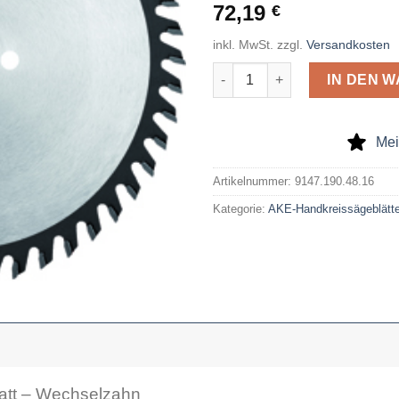
72,19
€
inkl. MwSt.
zzgl.
Versandkosten
AKE Handkreissägeblatt 190 x
IN DEN 
Mei
Artikelnummer:
9147.190.48.16
Kategorie:
AKE-Handkreissägeblätte
att – Wechselzahn