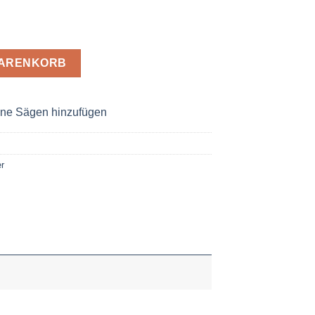
 2,8 x 16 Z= 48 W Menge
WARENKORB
ne Sägen hinzufügen
r