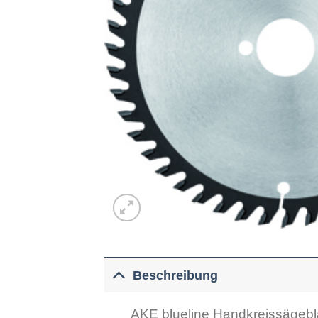
Beschreibung
AKE blueline Handkreissägebl