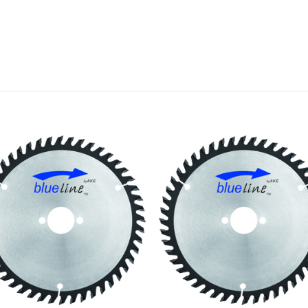
Meine
Mein
Sägen
Säge
hinzufügen
hinzufü