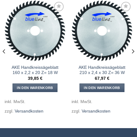
Meine
Meine
Sägen
Sägen
hinzufügen
hinzufügen
AKE Handkreissägeblatt
AKE Handkreissägeblatt
160 x 2,2 x 20 Z= 18 W
210 x 2,4 x 30 Z= 36 W
39,85
€
67,97
€
IN DEN WARENKORB
IN DEN WARENKORB
inkl. MwSt.
inkl. MwSt.
zzgl.
Versandkosten
zzgl.
Versandkosten