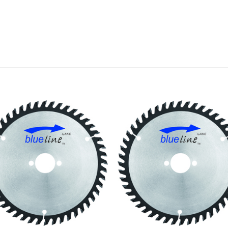
Meine
Mein
Sägen
Säge
hinzufügen
hinzufü