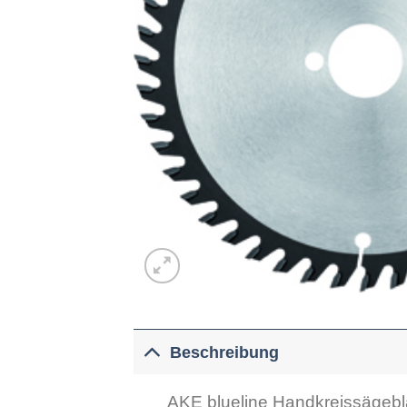
Beschreibung
AKE blueline Handkreissägebl