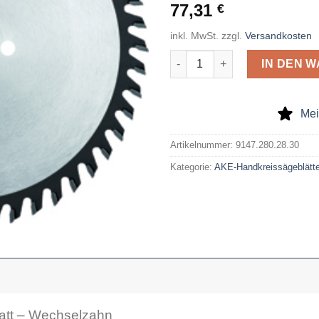
77,31
€
inkl. MwSt.
zzgl.
Versandkosten
AKE Handkreissägeblatt 280 x
IN DEN 
Mei
Artikelnummer:
9147.280.28.30
Kategorie:
AKE-Handkreissägeblätte
att – Wechselzahn