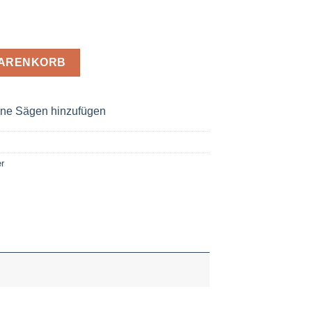
 3,2 x 30 Z= 28 W Menge
WARENKORB
ne Sägen hinzufügen
r