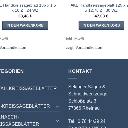
E Handkreissägeblatt 136 x 1,5
AKE Handkreissägeblatt 125 x 
x 10 Z= 24 WZ
x 12,75 Z= 30 WZ
33,48
€
47,03
€
IN DEN WARENKORB
IN DEN WARENKORB
 MwSt.
inkl. MwSt.
Versandkosten
zzgl.
Versandkosten
TEGORIEN
KONTAKT
Sekinger Sägen &
TALLKREISSÄGEBLÄTTER
Schneidwerkzeuge
Schloßplatz 3
-KREISSÄGEBLÄTTER
77866 Rheinau
RNASCH-
Tel.: 0 78 44/29 24
EISSÄGEBLÄTTER