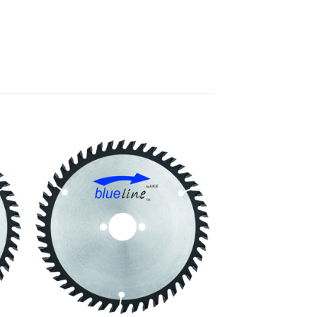
e
Meine
n
Sägen
gen
hinzufügen