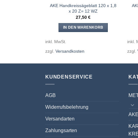
geblatt 125 x 2,6
AKE Handkreissägeblatt 120 x 1,8
AK
Z= 30 WZ
x 20 Z= 12 WZ
,03
€
27,50
€
WARENKORB
IN DEN WARENKORB
inkl. MwSt.
inkl.
en
zzgl.
Versandkosten
zzgl.
KUNDENSERVICE
KA
AGB
ME
Widerrufsbelehrung
AKE
Versandarten
KA
Zahlungsarten
KR