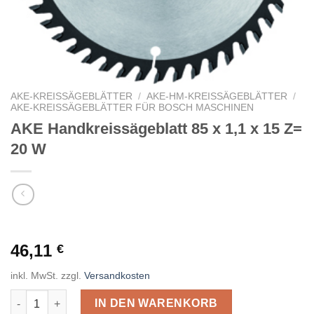
AKE-KREISSÄGEBLÄTTER
/
AKE-HM-KREISSÄGEBLÄTTER
/
AKE-KREISSÄGEBLÄTTER FÜR BOSCH MASCHINEN
AKE Handkreissägeblatt 85 x 1,1 x 15 Z=
20 W
46,11
€
inkl. MwSt.
zzgl.
Versandkosten
AKE Handkreissägeblatt 85 x 1,1 x 15 Z= 20 W Menge
IN DEN WARENKORB