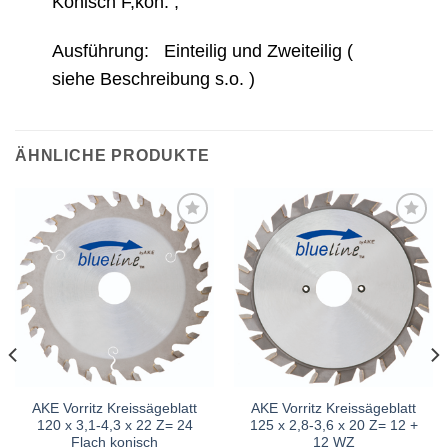
Konisch F,kon. ,
Ausführung: Einteilig und Zweiteilig (
siehe Beschreibung s.o. )
ÄHNLICHE PRODUKTE
Meine
Meine
Sägen
Sägen
hinzufügen
hinzufügen
AKE Vorritz Kreissägeblatt
AKE Vorritz Kreissägeblatt
120 x 3,1-4,3 x 22 Z= 24
125 x 2,8-3,6 x 20 Z= 12 +
Flach konisch
12 WZ