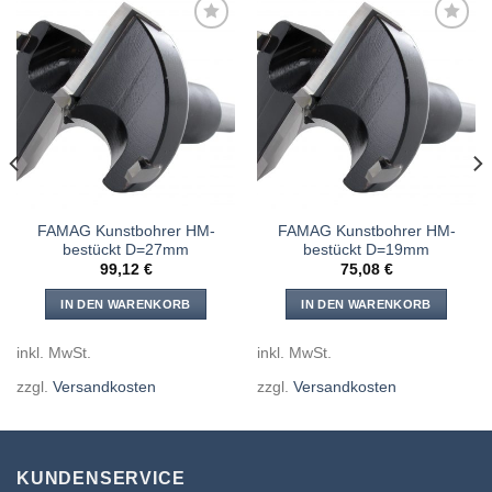
Meine
Meine
Sägen
Sägen
hinzufügen
hinzufügen
FAMAG Kunstbohrer HM-
FAMAG Kunstbohrer HM-
bestückt D=27mm
bestückt D=19mm
99,12
€
75,08
€
IN DEN WARENKORB
IN DEN WARENKORB
inkl. MwSt.
inkl. MwSt.
zzgl.
Versandkosten
zzgl.
Versandkosten
KUNDENSERVICE