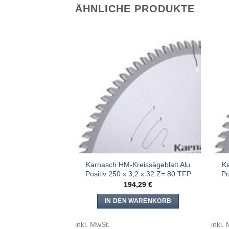
ÄHNLICHE PRODUKTE
Meine
Meine
Sägen
Sägen
hinzufügen
hinzufügen
eissägeblatt Alu
Karnasch HM-Kreissägeblatt Alu
Ka
,4 x 32 Z= 108 TFP
Positiv 250 x 3,2 x 32 Z= 80 TFP
Po
,25
€
194,29
€
WARENKORB
IN DEN WARENKORB
inkl. MwSt.
inkl.