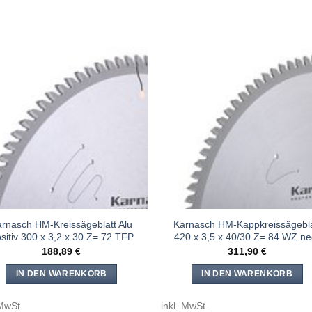
Meine
Mein
Sägen
Säge
hinzufügen
hinzufü
rnasch HM-Kreissägeblatt Alu
Karnasch HM-Kappkreissägebla
sitiv 300 x 3,2 x 30 Z= 72 TFP
420 x 3,5 x 40/30 Z= 84 WZ ne
188,89
€
311,90
€
IN DEN WARENKORB
IN DEN WARENKORB
 MwSt.
inkl. MwSt.