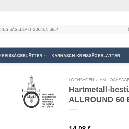
KREISSÄGEBLÄTTER
KARNASCH-KREISSÄGEBLÄTTER
LOCHSÄGEN
/
HM-LOCHSÄGE
Hartmetall-bes
ALLROUND 60 
Meine
Sägen
hinzufügen
14,08
€