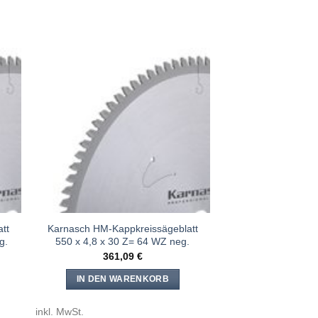
e
Meine
n
Sägen
gen
hinzufügen
tt
Karnasch HM-Kappkreissägeblatt
g.
550 x 4,8 x 30 Z= 64 WZ neg.
361,09
€
IN DEN WARENKORB
inkl. MwSt.