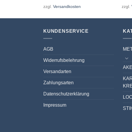
en
zzgl.
Versandkosten
zzgl.
KUNDENSERVICE
KA
AGB
ME
Widerrufsbelehrung
AKE
Versandarten
KA
Zahlungsarten
KR
Datenschutzerklärung
LO
Impressum
STI