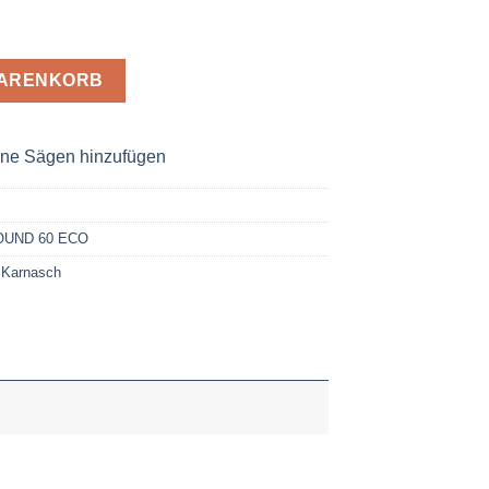
äge ALLROUND 60 ECO D= 38mm Menge
WARENKORB
ne Sägen hinzufügen
UND 60 ECO
,
Karnasch