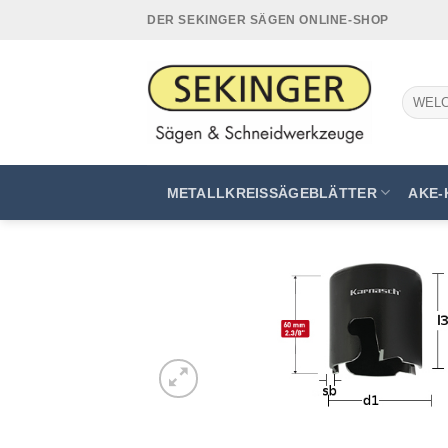
Zum
DER SEKINGER SÄGEN ONLINE-SHOP
Inhalt
springen
Suchen
nach:
METALLKREISSÄGEBLÄTTER
AKE-