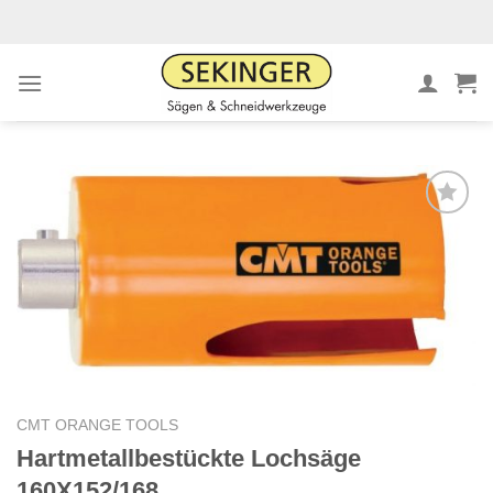
Zum
Inhalt
springen
Meine
Sägen
hinzufügen
CMT ORANGE TOOLS
Hartmetallbestückte Lochsäge
160X152/168