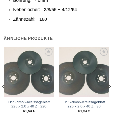
Bohrung: 40mm
Nebenlöcher: 2/8/55 + 4/12/64
Zähnezahl: 180
ÄHNLICHE PRODUKTE
Meine
Meine
Sägen
Sägen
hinzufügen
hinzufügen
HSS-dmo5-Kreissägeblatt
HSS-dmo5-Kreissägeblatt
225 x 2,0 x 40 Z= 220
225 x 2,0 x 40 Z= 90
61,54
€
61,54
€