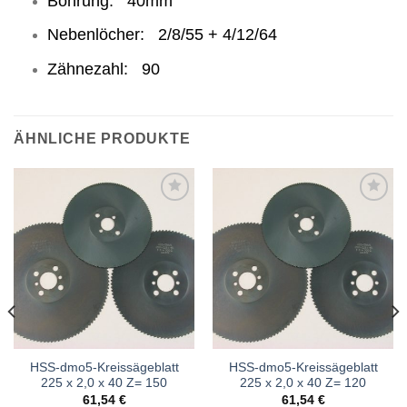
Bohrung: 40mm
Nebenlöcher: 2/8/55 + 4/12/64
Zähnezahl: 90
ÄHNLICHE PRODUKTE
Meine
Meine
Sägen
Sägen
hinzufügen
hinzufügen
HSS-dmo5-Kreissägeblatt
HSS-dmo5-Kreissägeblatt
225 x 2,0 x 40 Z= 150
225 x 2,0 x 40 Z= 120
61,54
€
61,54
€