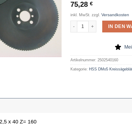
75,28
€
inkl. MwSt.
zzgl.
Versandkosten
HSS-dmo5-Kreissägeblatt 250 
IN DEN 
Mei
Artikelnummer:
2502540160
Kategorie:
HSS DMo5 Kreissägeblät
2,5 x 40 Z= 160