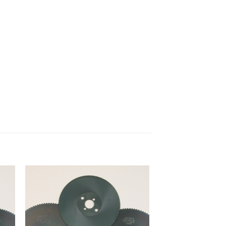
e
Meine
n
Sägen
gen
hinzufügen