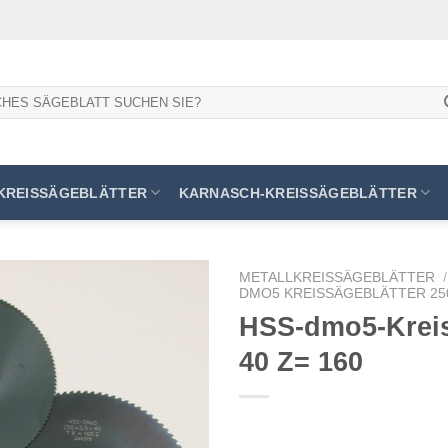
KREISSÄGEBLÄTTER
KARNASCH-KREISSÄGEBLÄTTER
METALLKREISSÄGEBLÄTTER
/
DMO5 KREISSÄGEBLÄTTER 250
HSS-dmo5-Kreiss
40 Z= 160
Meine
Sägen
hinzufügen