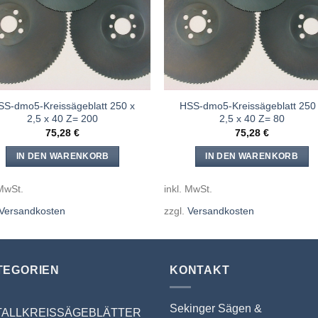
SS-dmo5-Kreissägeblatt 250 x
HSS-dmo5-Kreissägeblatt 250
2,5 x 40 Z= 200
2,5 x 40 Z= 80
75,28
€
75,28
€
IN DEN WARENKORB
IN DEN WARENKORB
 MwSt.
inkl. MwSt.
Versandkosten
zzgl.
Versandkosten
TEGORIEN
KONTAKT
Sekinger Sägen &
TALLKREISSÄGEBLÄTTER