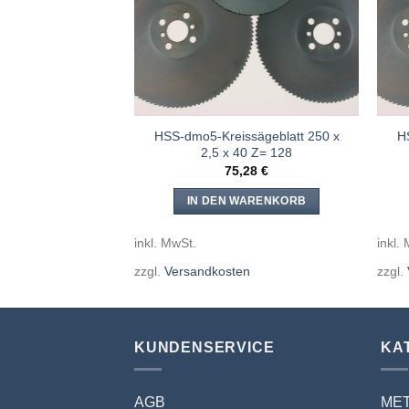
HSS-dmo5-Kreissägeblatt 250 x
H
2,5 x 40 Z= 128
75,28
€
IN DEN WARENKORB
inkl. MwSt.
inkl.
zzgl.
Versandkosten
zzgl.
KUNDENSERVICE
KA
AGB
ME