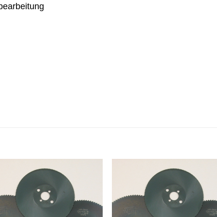
lbearbeitung
Meine
Mein
Sägen
Säge
hinzufügen
hinzufü