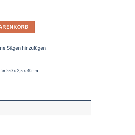
x 2,5 x 40 Z= 160 Menge
WARENKORB
ne Sägen hinzufügen
ter 250 x 2,5 x 40mm