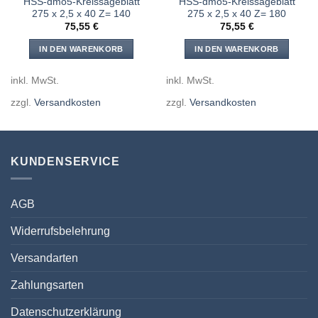
HSS-dmo5-Kreissägeblatt
HSS-dmo5-Kreissägeblatt
275 x 2,5 x 40 Z= 140
275 x 2,5 x 40 Z= 180
75,55
€
75,55
€
IN DEN WARENKORB
IN DEN WARENKORB
inkl. MwSt.
inkl. MwSt.
zzgl.
Versandkosten
zzgl.
Versandkosten
KUNDENSERVICE
AGB
Widerrufsbelehrung
Versandarten
Zahlungsarten
Datenschutzerklärung