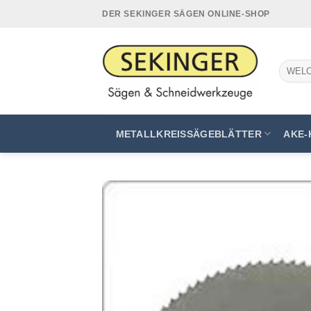
Zum
DER SEKINGER SÄGEN ONLINE-SHOP
Inhalt
springen
Suchen
nach:
METALLKREISSÄGEBLÄTTER
AKE-