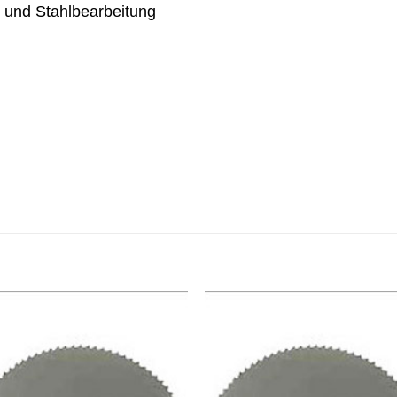
n und Stahlbearbeitung
Meine
Mein
Sägen
Säge
hinzufügen
hinzufü