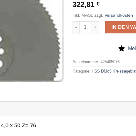
322,81
€
inkl. MwSt.
zzgl.
Versandkosten
HSS-dmo5-Kreissägeblatt 425 x
IN DEN 
Mei
Artikelnummer:
425405076
Kategorie:
HSS DMo5 Kreissägeblät
4,0 x 50 Z= 76