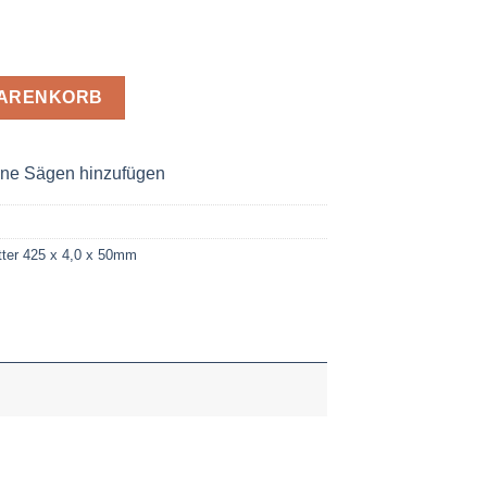
 4,0 x 50 Z= 76 Menge
WARENKORB
ne Sägen hinzufügen
ter 425 x 4,0 x 50mm