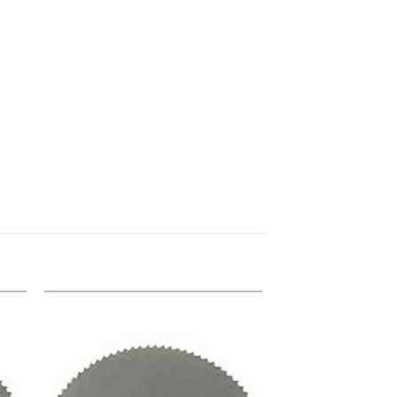
e
Meine
n
Sägen
gen
hinzufügen