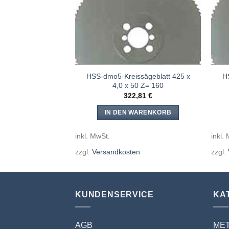
ssägeblatt 425 x
HSS-dmo5-Kreissägeblatt 425 x
H
50 Z= 120
4,0 x 50 Z= 160
,81
€
322,81
€
WARENKORB
IN DEN WARENKORB
inkl. MwSt.
inkl.
en
zzgl.
Versandkosten
zzgl.
KUNDENSERVICE
KA
AGB
ME