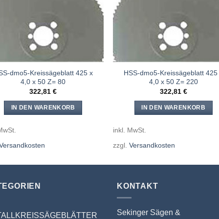
SS-dmo5-Kreissägeblatt 425 x
HSS-dmo5-Kreissägeblatt 425
4,0 x 50 Z= 80
4,0 x 50 Z= 220
322,81
€
322,81
€
IN DEN WARENKORB
IN DEN WARENKORB
 MwSt.
inkl. MwSt.
Versandkosten
zzgl.
Versandkosten
TEGORIEN
KONTAKT
Sekinger Sägen &
TALLKREISSÄGEBLÄTTER