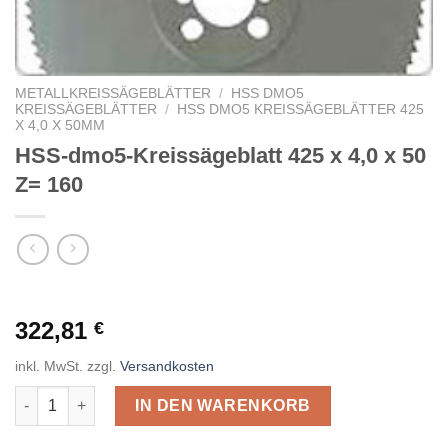
METALLKREISSÄGEBLÄTTER
/
HSS DMO5
KREISSÄGEBLÄTTER
/
HSS DMO5 KREISSÄGEBLÄTTER 425
X 4,0 X 50MM
HSS-dmo5-Kreissägeblatt 425 x 4,0 x 50
Z= 160
322,81
€
inkl. MwSt.
zzgl.
Versandkosten
HSS-dmo5-Kreissägeblatt 425 x 4,0 x 50 Z= 160 Menge
IN DEN WARENKORB