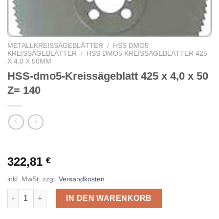
METALLKREISSÄGEBLÄTTER
/
HSS DMO5
KREISSÄGEBLÄTTER
/
HSS DMO5 KREISSÄGEBLÄTTER 425
X 4,0 X 50MM
HSS-dmo5-Kreissägeblatt 425 x 4,0 x 50
Z= 140
322,81
€
inkl. MwSt.
zzgl.
Versandkosten
HSS-dmo5-Kreissägeblatt 425 x 4,0 x 50 Z= 140 Menge
IN DEN WARENKORB