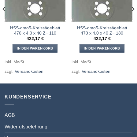
HSS-dmo5-Kreissägeblatt
HSS-dmo5-Kreissägeblatt
470 x 4,0 x 40 Z= 110
470 x 4,0 x 40 Z= 180
422,17
€
422,17
€
IN DEN WARENKORB
IN DEN WARENKORB
inkl. MwSt.
inkl. MwSt.
zzgl.
Versandkosten
zzgl.
Versandkosten
KUNDENSERVICE
AGB
Widerrufsbelehrung