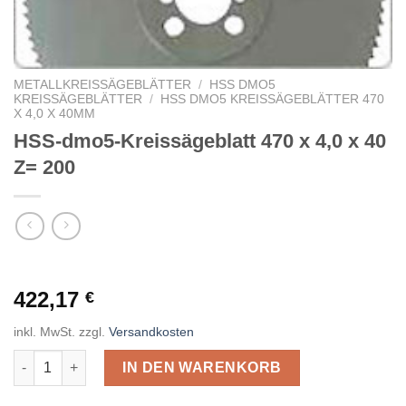
METALLKREISSÄGEBLÄTTER
/
HSS DMO5
KREISSÄGEBLÄTTER
/
HSS DMO5 KREISSÄGEBLÄTTER 470
X 4,0 X 40MM
HSS-dmo5-Kreissägeblatt 470 x 4,0 x 40
Z= 200
422,17
€
inkl. MwSt.
zzgl.
Versandkosten
HSS-dmo5-Kreissägeblatt 470 x 4,0 x 40 Z= 200 Menge
IN DEN WARENKORB