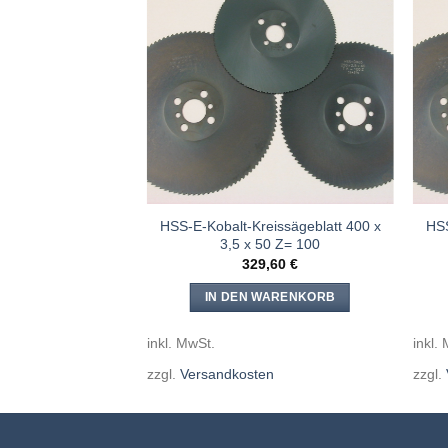
Meine
Meine
Sägen
Sägen
hinzufügen
hinzufügen
eissägeblatt 400 x
HSS-E-Kobalt-Kreissägeblatt 400 x
HSS
50 Z= 200
3,5 x 50 Z= 100
,60
€
329,60
€
WARENKORB
IN DEN WARENKORB
inkl. MwSt.
inkl.
en
zzgl.
Versandkosten
zzgl.