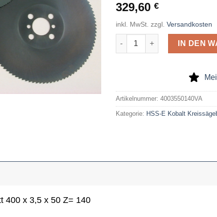
329,60
€
inkl. MwSt.
zzgl.
Versandkosten
HSS-E-Kobalt-Kreissägeblatt 4
IN DEN 
Mei
Artikelnummer:
4003550140VA
Kategorie:
HSS-E Kobalt Kreissägeb
 400 x 3,5 x 50 Z= 140