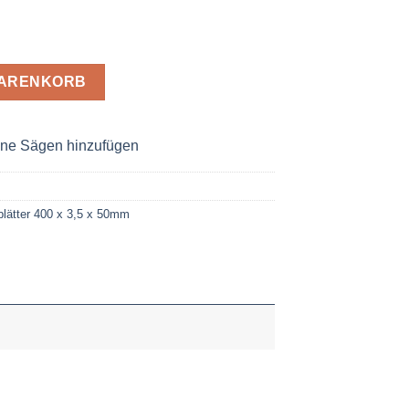
00 x 3,5 x 50 Z= 140 Menge
WARENKORB
ne Sägen hinzufügen
lätter 400 x 3,5 x 50mm