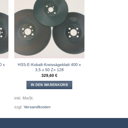
e
Meine
n
Sägen
gen
hinzufügen
0 x
HSS-E-Kobalt-Kreissägeblatt 400 x
3,5 x 50 Z= 128
329,60
€
IN DEN WARENKORB
inkl. MwSt.
zzgl.
Versandkosten