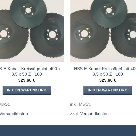
Meine
Mein
Sägen
Säge
hinzufügen
hinzufü
-E-Kobalt-Kreissägeblatt 400 x
HSS-E-Kobalt-Kreissägeblatt 40
3,5 x 50 Z= 160
3,5 x 50 Z= 180
329,60
€
329,60
€
IN DEN WARENKORB
IN DEN WARENKORB
 MwSt.
inkl. MwSt.
Versandkosten
zzgl.
Versandkosten