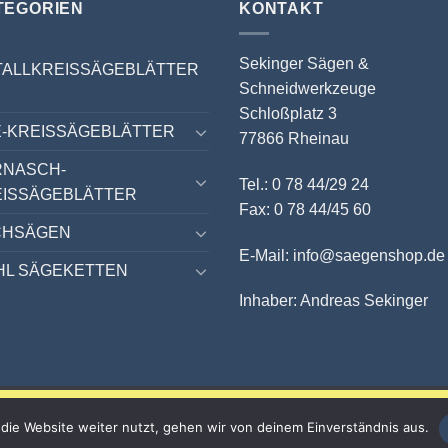
TEGORIEN
KONTAKT
Sekinger Sägen &
TALLKREISSÄGEBLÄTTER
Schneidwerkzeuge
Schloßplatz 3
-KREISSÄGEBLÄTTER
77866 Rheinau
RNASCH-
Tel.: 0 78 44/29 24
EISSÄGEBLÄTTER
Fax: 0 78 44/45 60
CHSÄGEN
E-Mail: info@saegenshop.de
HL SÄGEKETTEN
Inhaber: Andreas Sekinger
10 % auf ALLES sichern!
die Website weiter nutzt, gehen wir von deinem Einverständnis aus.
Nur bis zum 31.08.2026 mit dem Gutscheincode SOMMER26