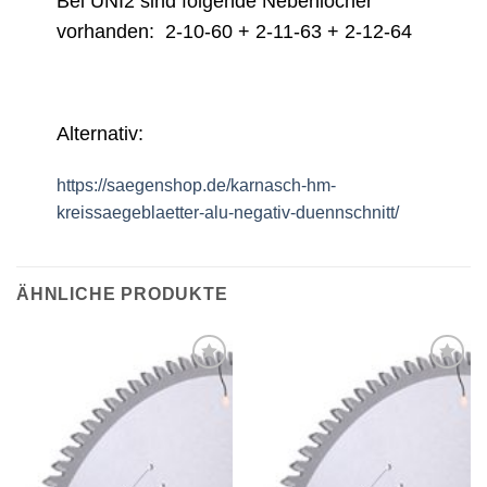
Bei UNI2 sind folgende Nebenlöcher
vorhanden: 2-10-60 + 2-11-63 + 2-12-64
Alternativ:
https://saegenshop.de/karnasch-hm-
kreissaegeblaetter-alu-negativ-duennschnitt/
ÄHNLICHE PRODUKTE
Meine
Meine
Sägen
Sägen
hinzufügen
hinzufügen