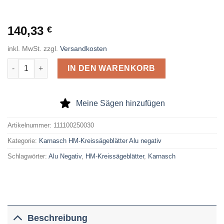
140,33
€
inkl. MwSt.
zzgl.
Versandkosten
Karnasch HM-Kreissägeblatt Alu Negativ 250 x 2,8 x 30 Z= 80 
IN DEN WARENKORB
Meine Sägen hinzufügen
Artikelnummer:
111100250030
Kategorie:
Karnasch HM-Kreissägeblätter Alu negativ
Schlagwörter:
Alu Negativ
,
HM-Kreissägeblätter
,
Karnasch
Beschreibung