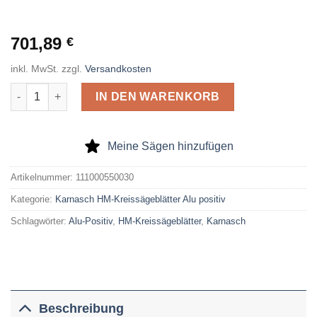
701,89
€
inkl. MwSt.
zzgl.
Versandkosten
Karnasch HM-Kreissägeblatt Alu Positiv 550 x 4,4 x 30 Z= 144 
IN DEN WARENKORB
Meine Sägen hinzufügen
Artikelnummer:
111000550030
Kategorie:
Karnasch HM-Kreissägeblätter Alu positiv
Schlagwörter:
Alu-Positiv
,
HM-Kreissägeblätter
,
Karnasch
Beschreibung