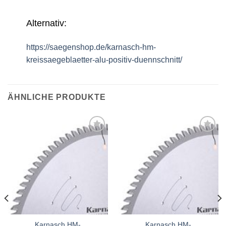
Alternativ:
https://saegenshop.de/karnasch-hm-
kreissaegeblaetter-alu-positiv-duennschnitt/
ÄHNLICHE PRODUKTE
Meine
Meine
Sägen
Sägen
hinzufügen
hinzufügen
Karnasch HM-
Karnasch HM-