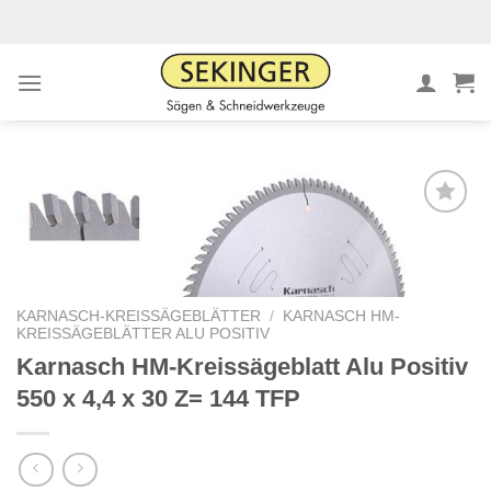
Zum
Inhalt
springen
Meine
Sägen
hinzufügen
KARNASCH-KREISSÄGEBLÄTTER
/
KARNASCH HM-
KREISSÄGEBLÄTTER ALU POSITIV
Karnasch HM-Kreissägeblatt Alu Positiv
550 x 4,4 x 30 Z= 144 TFP