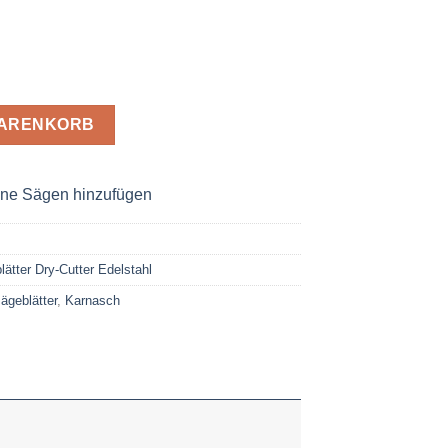
-Cutter-Edelstahl 350 x 2,2 x 30 Z= 84 / 3-Cut Menge
WARENKORB
ne Sägen hinzufügen
tter Dry-Cutter Edelstahl
ägeblätter
,
Karnasch