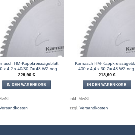
Meine
Mein
Sägen
Säge
hinzufügen
hinzufü
rnasch HM-Kappkreissägeblatt
Karnasch HM-Kappkreissägebla
0 x 4,2 x 40/30 Z= 48 WZ neg.
400 x 4,4 x 30 Z= 48 WZ neg
229,90
€
213,90
€
IN DEN WARENKORB
IN DEN WARENKORB
 MwSt.
inkl. MwSt.
Versandkosten
zzgl.
Versandkosten