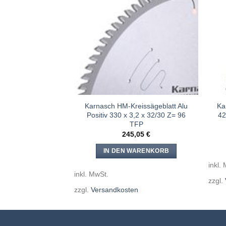
Meine
Meine
Sägen
Sägen
hinzufügen
hinzufügen
eissägeblatt Alu
Karnasch HM-Kreissägeblatt Alu
Ka
,2 x 40 Z= 72 TFP
Positiv 330 x 3,2 x 32/30 Z= 96
42
TFP
,73
€
245,05
€
WARENKORB
IN DEN WARENKORB
inkl.
inkl. MwSt.
en
zzgl.
zzgl.
Versandkosten