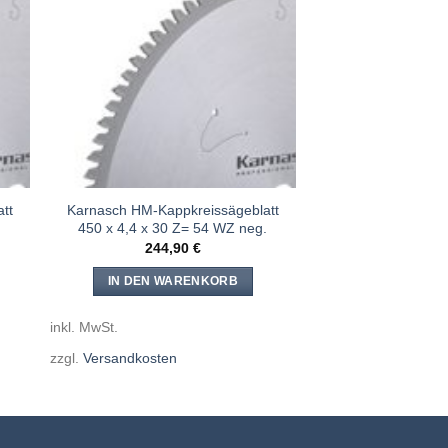
e
Meine
n
Sägen
gen
hinzufügen
tt
Karnasch HM-Kappkreissägeblatt
.
450 x 4,4 x 30 Z= 54 WZ neg.
244,90
€
IN DEN WARENKORB
inkl. MwSt.
zzgl.
Versandkosten