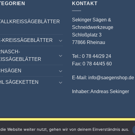
TEGORIEN
KONTAKT
Sekinger Sägen &
TALLKREISSÄGEBLÄTTER
Schneidwerkzeuge
Schloßplatz 3
-KREISSÄGEBLÄTTER
77866 Rheinau
RNASCH-
Tel.: 0 78 44/29 24
EISSÄGEBLÄTTER
Fax: 0 78 44/45 60
CHSÄGEN
E-Mail: info@saegenshop.de
HL SÄGEKETTEN
Inhaber: Andreas Sekinger
10 % auf ALLES sichern!
die Website weiter nutzt, gehen wir von deinem Einverständnis aus.
Nur bis zum 31.08.2026 mit dem Gutscheincode SOMMER26