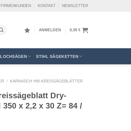
FIRMENKUNDEN
KONTAKT
NEWSLETTER
ANMELDEN
0,00
€
LOCHSÄGEN
STIHL SÄGEKETTEN
ER
/
KARNASCH HM-KREISSÄGEBLÄTTER
eissägeblatt Dry-
 350 x 2,2 x 30 Z= 84 /