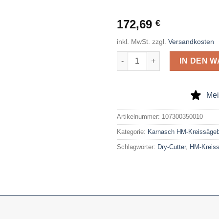
172,69
€
inkl. MwSt.
zzgl.
Versandkosten
Karnasch HM-Kreissägeblatt Dry
IN DEN 
Mei
Artikelnummer:
107300350010
Kategorie:
Karnasch HM-Kreissägeblä
Schlagwörter:
Dry-Cutter
,
HM-Kreiss