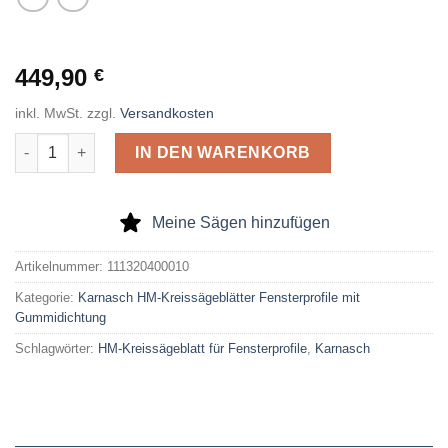
449,90
€
inkl. MwSt.
zzgl.
Versandkosten
Karnasch HM-Kreissägeblatt für Fensterprofile 400 x 3,0 x 30 
IN DEN WARENKORB
Meine Sägen hinzufügen
Artikelnummer:
111320400010
Kategorie:
Karnasch HM-Kreissägeblätter Fensterprofile mit
Gummidichtung
Schlagwörter:
HM-Kreissägeblatt für Fensterprofile
,
Karnasch