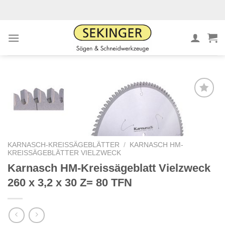
Zum
Inhalt
springen
Meine
Sägen
hinzufügen
KARNASCH-KREISSÄGEBLÄTTER
/
KARNASCH HM-
KREISSÄGEBLÄTTER VIELZWECK
Karnasch HM-Kreissägeblatt Vielzweck
260 x 3,2 x 30 Z= 80 TFN