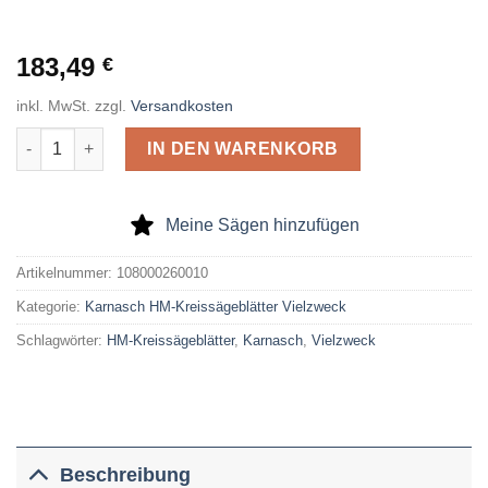
183,49
€
inkl. MwSt.
zzgl.
Versandkosten
Karnasch HM-Kreissägeblatt Vielzweck 260 x 3,2 x 30 Z= 80 T
IN DEN WARENKORB
Meine Sägen hinzufügen
Artikelnummer:
108000260010
Kategorie:
Karnasch HM-Kreissägeblätter Vielzweck
Schlagwörter:
HM-Kreissägeblätter
,
Karnasch
,
Vielzweck
Beschreibung