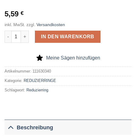
5,59
€
inkl. MwSt.
zzgl.
Versandkosten
Reduzierring, geschliffen, Passung H7, 30 x 28 x 3,2mm Menge
IN DEN WARENKORB
Meine Sägen hinzufügen
Artikelnummer:
111630340
Kategorie:
REDUZIERRINGE
Schlagwort:
Reduzierring
Beschreibung