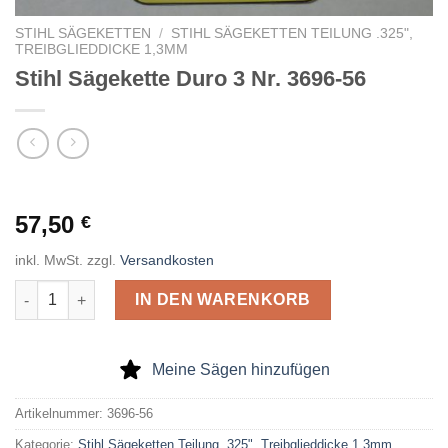
STIHL SÄGEKETTEN
/
STIHL SÄGEKETTEN TEILUNG .325",
TREIBGLIEDDICKE 1,3MM
Stihl Sägekette Duro 3 Nr. 3696-56
57,50
€
inkl. MwSt.
zzgl.
Versandkosten
Stihl Sägekette Duro 3 Nr. 3696-56 Menge
IN DEN WARENKORB
Meine Sägen hinzufügen
Artikelnummer:
3696-56
Kategorie:
Stihl Sägeketten Teilung .325", Treibglieddicke 1,3mm