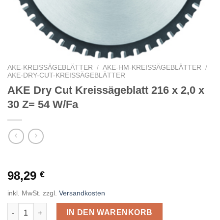
AKE-KREISSÄGEBLÄTTER
/
AKE-HM-KREISSÄGEBLÄTTER
/
AKE-DRY-CUT-KREISSÄGEBLÄTTER
AKE Dry Cut Kreissägeblatt 216 x 2,0 x
30 Z= 54 W/Fa
98,29
€
inkl. MwSt.
zzgl.
Versandkosten
AKE Dry Cut Kreissägeblatt 216 x 2,0 x 30 Z= 54 W/Fa Menge
IN DEN WARENKORB