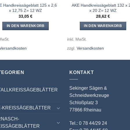
E Handkreissägeblatt 125 x 2,6
AKE Handkreissägeblatt 132 x 
x 12,75 Z= 12 WZ
x 20 Z= 12 WZ
33,05
€
28,62
€
IN DEN WARENKORB
IN DEN WARENKORB
 MwSt.
inkl. MwSt.
Versandkosten
zzgl.
Versandkosten
TEGORIEN
KONTAKT
Sekinger Sägen &
TALLKREISSÄGEBLÄTTER
Schneidwerkzeuge
Schloßplatz 3
-KREISSÄGEBLÄTTER
77866 Rheinau
RNASCH-
Tel.: 0 78 44/29 24
EISSÄGEBLÄTTER