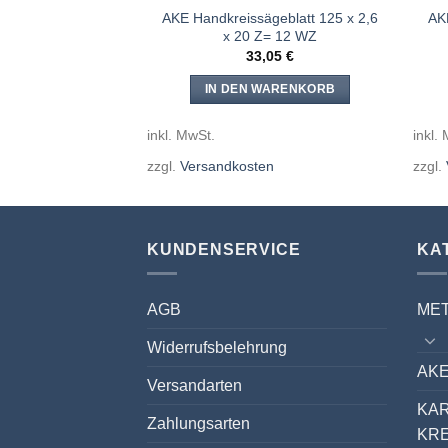
geblatt 134 x 2,6
AKE Handkreissägeblatt 125 x 2,6
AK
Z= 36 WZ
x 20 Z= 12 WZ
,70
€
33,05
€
WARENKORB
IN DEN WARENKORB
inkl. MwSt.
inkl.
en
zzgl.
Versandkosten
zzgl.
KUNDENSERVICE
KA
AGB
ME
Widerrufsbelehrung
AKE
Versandarten
KA
Zahlungsarten
KR