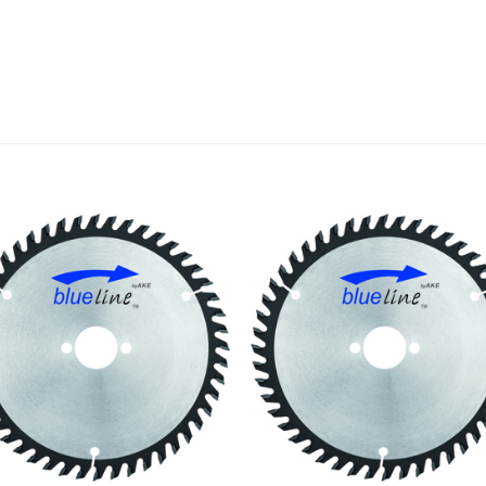
Meine
Mein
Sägen
Säge
hinzufügen
hinzufü