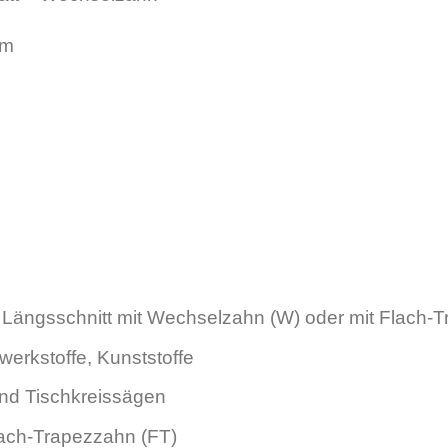
mm
ängsschnitt mit Wechselzahn (W) oder mit Flach-T
erkstoffe, Kunststoffe
d Tischkreissägen
ach-Trapezzahn (FT)