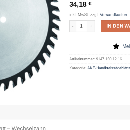
34,18
€
inkl. MwSt.
zzgl.
Versandkosten
AKE Handkreissägeblatt 150 x
IN DEN 
Mei
Artikelnummer:
9147.150.12.16
Kategorie:
AKE-Handkreissägeblätte
att – Wechselzahn