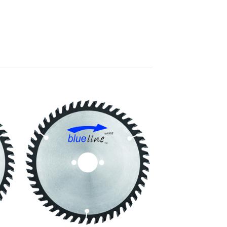
e
Meine
n
Sägen
gen
hinzufügen