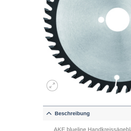
Beschreibung
AKE blueline Handkreissägebl