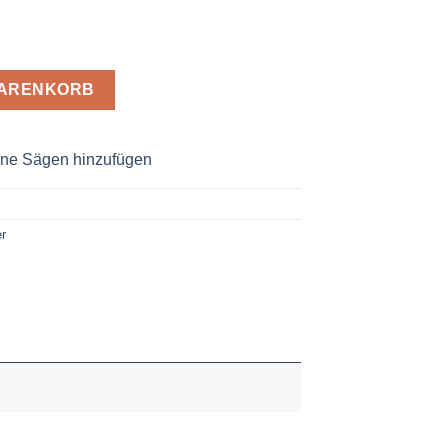
 2,6 x 16 Z= 12 WZ Menge
WARENKORB
ne Sägen hinzufügen
r