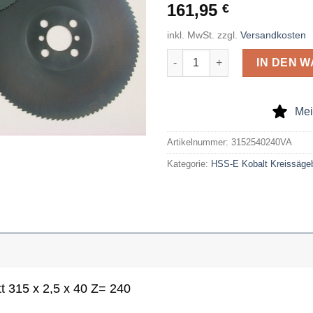
161,95
€
inkl. MwSt.
zzgl.
Versandkosten
HSS-E-Kobalt-Kreissägeblatt 3
IN DEN 
Mei
Artikelnummer:
3152540240VA
Kategorie:
HSS-E Kobalt Kreissägeb
 315 x 2,5 x 40 Z= 240