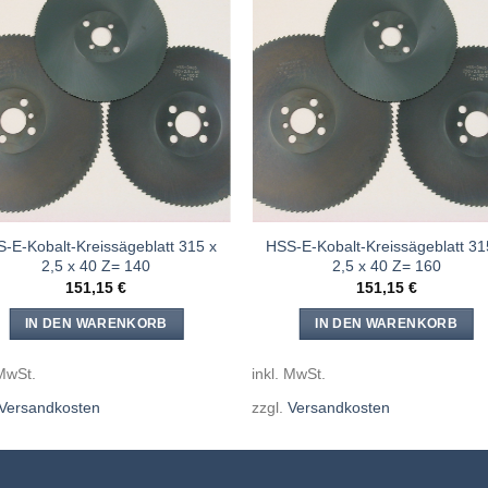
Meine
Mein
Sägen
Säge
hinzufügen
hinzufü
-E-Kobalt-Kreissägeblatt 315 x
HSS-E-Kobalt-Kreissägeblatt 31
2,5 x 40 Z= 140
2,5 x 40 Z= 160
151,15
€
151,15
€
IN DEN WARENKORB
IN DEN WARENKORB
 MwSt.
inkl. MwSt.
Versandkosten
zzgl.
Versandkosten