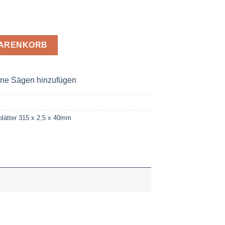
15 x 2,5 x 40 Z= 240 Menge
WARENKORB
ne Sägen hinzufügen
lätter 315 x 2,5 x 40mm