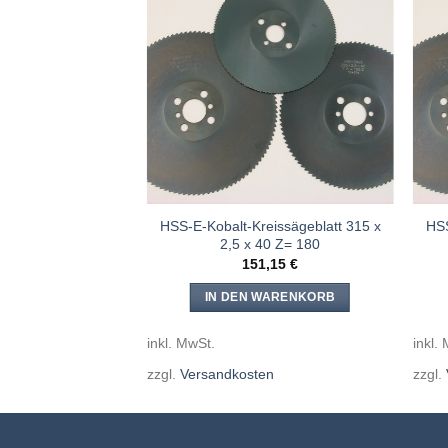
Meine
Meine
Sägen
Sägen
hinzufügen
hinzufügen
eissägeblatt 315 x
HSS-E-Kobalt-Kreissägeblatt 315 x
HSS
40 Z= 220
2,5 x 40 Z= 180
,15
€
151,15
€
WARENKORB
IN DEN WARENKORB
inkl. MwSt.
inkl.
en
zzgl.
Versandkosten
zzgl.