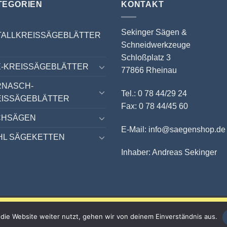
TEGORIEN
KONTAKT
Sekinger Sägen &
TALLKREISSÄGEBLÄTTER
Schneidwerkzeuge
Schloßplatz 3
-KREISSÄGEBLÄTTER
77866 Rheinau
RNASCH-
Tel.: 0 78 44/29 24
EISSÄGEBLÄTTER
Fax: 0 78 44/45 60
CHSÄGEN
E-Mail: info@saegenshop.de
HL SÄGEKETTEN
Inhaber: Andreas Sekinger
10 % auf ALLES sichern!
die Website weiter nutzt, gehen wir von deinem Einverständnis aus.
Nur bis zum 31.08.2026 mit dem Gutscheincode SOMMER26