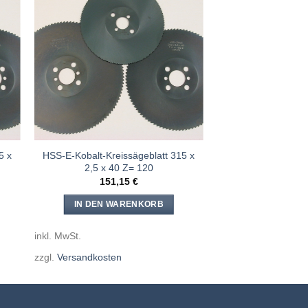
e
Meine
n
Sägen
gen
hinzufügen
5 x
HSS-E-Kobalt-Kreissägeblatt 315 x
2,5 x 40 Z= 120
151,15
€
IN DEN WARENKORB
inkl. MwSt.
zzgl.
Versandkosten