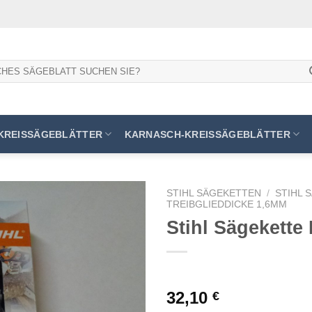
KREISSÄGEBLÄTTER
KARNASCH-KREISSÄGEBLÄTTER
STIHL SÄGEKETTEN
/
STIHL 
TREIBGLIEDDICKE 1,6MM
Stihl Sägekette 
Meine
Sägen
hinzufügen
32,10
€