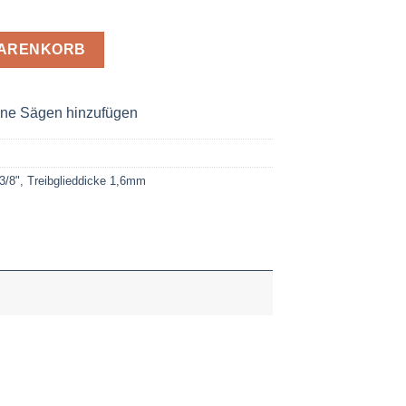
64-66 Menge
WARENKORB
ne Sägen hinzufügen
 3/8", Treibglieddicke 1,6mm