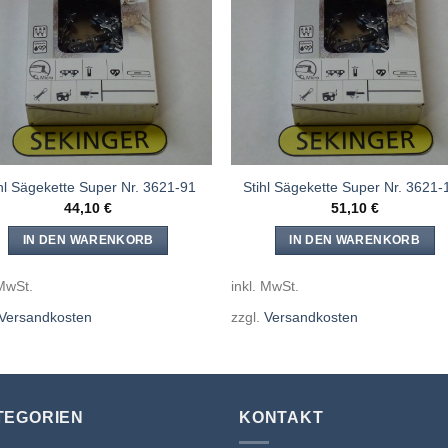
Meine
Mein
Sägen
Säge
hinzufügen
hinzufü
ihl Sägekette Super Nr. 3621-91
Stihl Sägekette Super Nr. 3621-
44,10
€
51,10
€
IN DEN WARENKORB
IN DEN WARENKORB
 MwSt.
inkl. MwSt.
Versandkosten
zzgl.
Versandkosten
TEGORIEN
KONTAKT