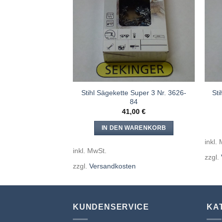
Meine
Meine
Sägen
Sägen
hinzufügen
hinzufügen
 Super 3 Nr. 3626-
Stihl Sägekette Super 3 Nr. 3626-
St
54
84
,20
€
41,00
€
WARENKORB
IN DEN WARENKORB
inkl.
inkl. MwSt.
zzgl.
en
zzgl.
Versandkosten
KUNDENSERVICE
KA