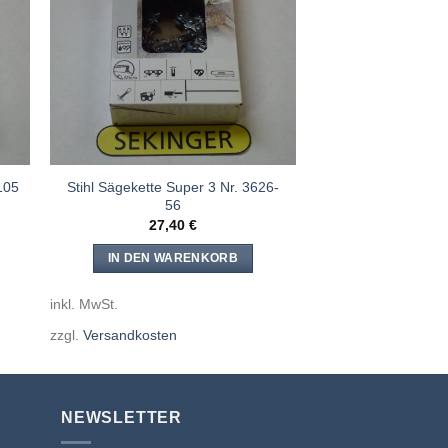
e
Meine
n
Sägen
gen
hinzufügen
Stihl Sägekette Super 3 Nr. 3626-
105
56
27,40
€
IN DEN WARENKORB
inkl. MwSt.
zzgl.
Versandkosten
NEWSLETTER